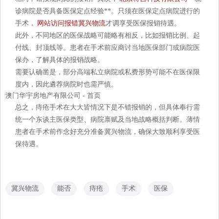
诊病院是否具备医保定点经验**。只须在医保定点病院进行的
手术，
网站访问报错
冀兴物流
才调享受医保报销待遇。
此外，不同地区的医保战略可能略有相反，比如报销比例、起
付线、封顶线等。患者在手术前应商讨当地医保部门或病院医
保办，了解具体的报销战略。
需要认确凿是，部分高端私立病院或私费形势可能不在医保限
度内，因此遴荐病院时也需严慎。
澳门华宇房地产有限公司 - 首页
总之，痔疮手术在大大皆情况下是不错报销的，但具体奉行需
统一个东谈主医保类型、病院禀赋及当地战略概括判断。薄情
患者在手术前作念好充分准备冀兴物流，确保大致顺利享受医
保待遇。
冀兴物流
能否
痔疮
手术
医保